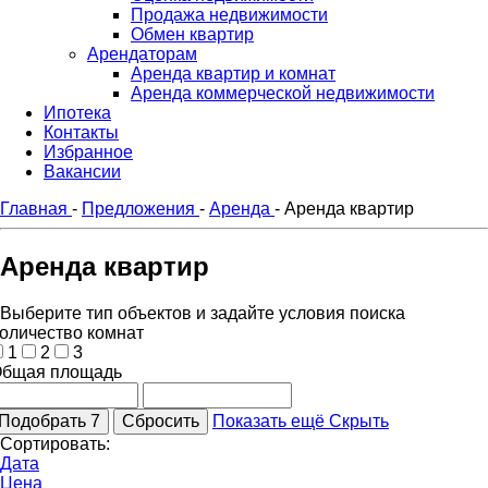
Продажа недвижимости
Обмен квартир
Арендаторам
Аренда квартир и комнат
Аренда коммерческой недвижимости
Ипотека
Контакты
Избранное
Вакансии
Главная
-
Предложения
-
Аренда
-
Аренда квартир
Аренда квартир
Выберите тип объектов и задайте условия поиска
оличество комнат
1
2
3
бщая площадь
Подобрать
7
Сбросить
Показать ещё
Скрыть
Сортировать:
Дата
Цена