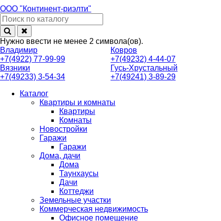
ООО
"Континент-риэлти"
Нужно ввести не менее 2 символа(ов).
Владимир
Ковров
+7(4922) 77-99-99
+7(49232) 4-44-07
Вязники
Гусь-Хрустальный
+7(49233) 3-54-34
+7(49241) 3-89-29
Каталог
Квартиры и комнаты
Квартиры
Комнаты
Новостройки
Гаражи
Гаражи
Дома, дачи
Дома
Таунхаусы
Дачи
Коттеджи
Земельные участки
Коммерческая недвижимость
Офисное помещение