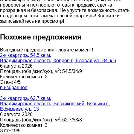
проверены и полностью готовы к продаже, сделка
прозрачная и безопасная. Не упустите возможность стать
владельцем этой замечательной квартиры! Звоните и
записывайтесь на просмотр!
Похожие предложения
Выгодные предложения - ловите момент!
2-к квартира, 54.5 кв.м.
Владимирская область, Ковров г., Еловая ул., 84, к 6
6 августа 2026
2
Площадь (общ/жил/кух), м
:
54.5/34/9
Количество комнат:
2
Этаж:
4/5
в избранное
3-к квартира, 62.7 кв.м.
Владимирская область, Вязниковский, Вязники г.,
Ефимьево ул., 13
6 августа 2026
2
Площадь (общ/жил/кух), м
:
62.7/53/8
Количество комнат:
3
Этаж:
9/9